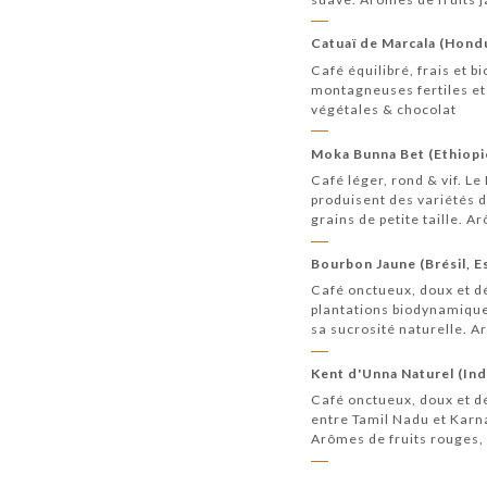
Catuaï de Marcala (Hond
Café équilibré, frais et 
montagneuses fertiles et 
végétales & chocolat
Moka Bunna Bet (Ethiopi
Café léger, rond & vif. L
produisent des variétés d
grains de petite taille. A
Bourbon Jaune (Brésil, E
Café onctueux, doux et dé
plantations biodynamiques.
sa sucrosité naturelle. A
Kent d'Unna Naturel (Ind
Café onctueux, doux et dé
entre Tamil Nadu et Karna
Arômes de fruits rouges,