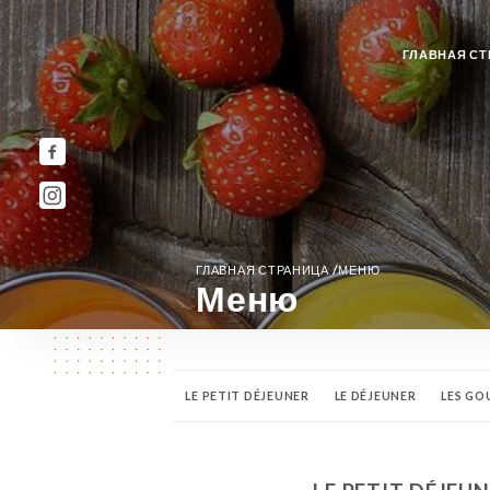
ГЛАВНАЯ СТ
/
ГЛАВНАЯ СТРАНИЦА
МЕНЮ
Меню
LE PETIT DÉJEUNER
LE DÉJEUNER
LES GO
TYPES D'EXTRACTION
CHOCOLAT
LES T