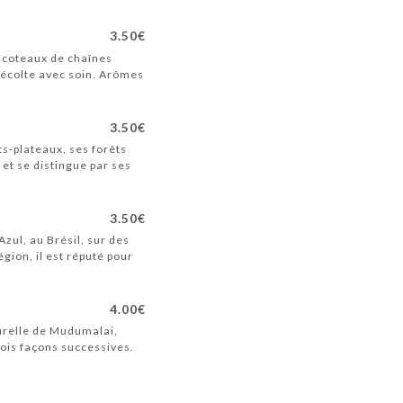
3.50€
s coteaux de chaînes
-récolte avec soin. Arômes
3.50€
ts-plateaux, ses forêts
et se distingue par ses
3.50€
zul, au Brésil, sur des
égion, il est réputé pour
4.00€
turelle de Mudumalai,
rois façons successives.