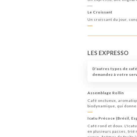
Le Croissant
Un croissant du jour, co
LES EXPRESSO
D'autres types de café
demandez à votre ser
Assemblage Rollin
Café onctueux, aromatiqu
biodynamique, qui donne 
Icatu Précoce (Brésil, Es
Café rond et doux. L'Icatu
en plusieurs passes, trié
suave. Arômes de fruits 