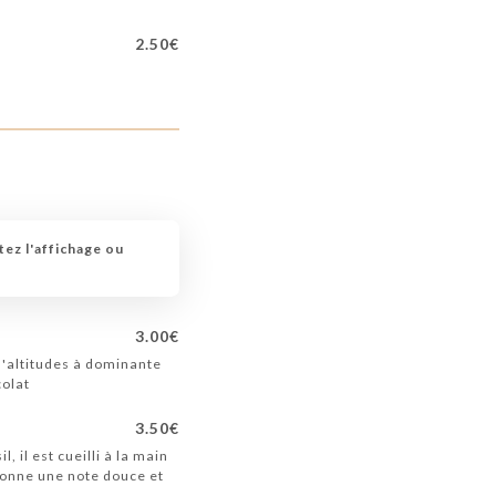
2.50€
tez l'affichage ou
3.00€
d'altitudes à dominante
colat
3.50€
, il est cueilli à la main
 donne une note douce et