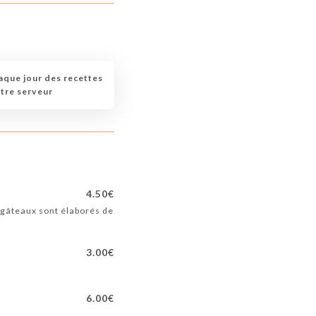
chaque jour des recettes
otre serveur
4.50€
s gâteaux sont élaborés de
3.00€
6.00€