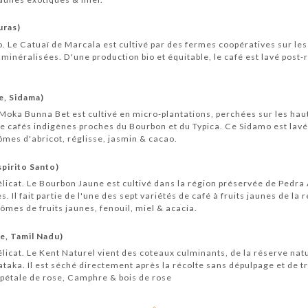
uras)
bio. Le Catuaï de Marcala est cultivé par des fermes coopératives sur le
minéralisées. D'une production bio et équitable, le café est lavé post
e, Sidama)
e Moka Bunna Bet est cultivé en micro-plantations, perchées sur les hau
e cafés indigènes proches du Bourbon et du Typica. Ce Sidamo est lavé 
rômes d'abricot, réglisse, jasmin & cacao.
spirito Santo)
licat. Le Bourbon Jaune est cultivé dans la région préservée de Pedra A
 Il fait partie de l'une des sept variétés de café à fruits jaunes de la r
rômes de fruits jaunes, fenouil, miel & acacia.
e, Tamil Nadu)
licat. Le Kent Naturel vient des coteaux culminants, de la réserve na
taka. Il est séché directement après la récolte sans dépulpage et de t
 pétale de rose, Camphre & bois de rose