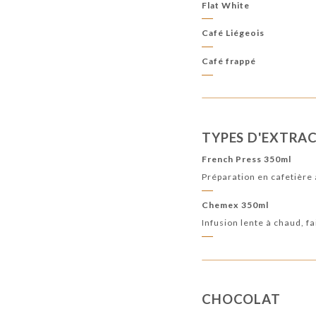
Flat White
Café Liégeois
Café frappé
TYPES D'EXTRA
French Press 350ml
Préparation en cafetière 
Chemex 350ml
Infusion lente à chaud, fa
CHOCOLAT