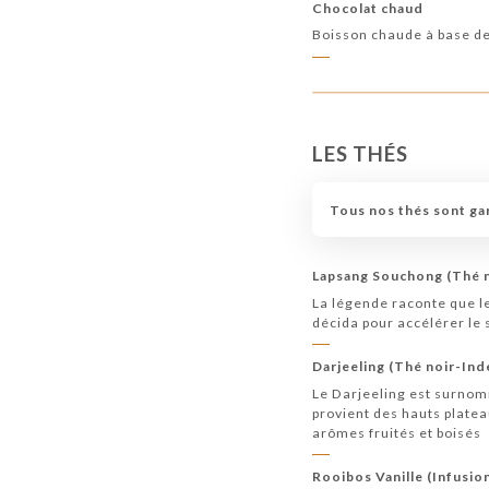
Chocolat chaud
Boisson chaude à base de 
LES THÉS
Tous nos thés sont gar
Lapsang Souchong (Thé 
La légende raconte que l
décida pour accélérer le 
Darjeeling (Thé noir-Ind
Le Darjeeling est surnom
provient des hauts platea
arômes fruités et boisés
Rooibos Vanille (Infusio