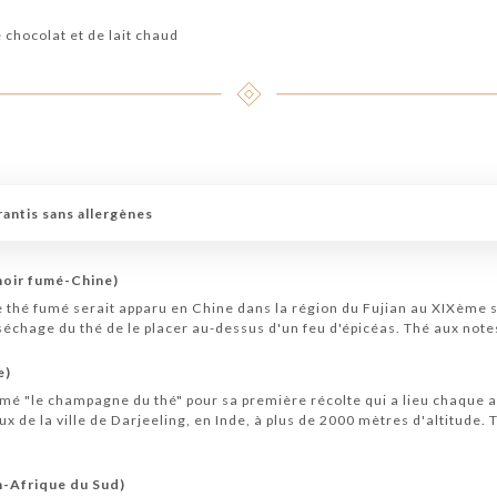
chocolat et de lait chaud
antis sans allergènes
noir fumé-Chine)
e thé fumé serait apparu en Chine dans la région du Fujian au XIXème s
séchage du thé de le placer au-dessus d'un feu d'épicéas. Thé aux not
e)
mé "le champagne du thé" pour sa première récolte qui a lieu chaque a
ux de la ville de Darjeeling, en Inde, à plus de 2000 mètres d'altitude
n-Afrique du Sud)