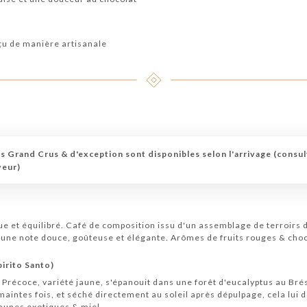
nçu de manière artisanale
s Grand Crus & d'exception sont disponibles selon l'arrivage (consul
veur)
e et équilibré. Café de composition issu d'un assemblage de terroirs 
une note douce, goûteuse et élégante. Arômes de fruits rouges & cho
pirito Santo)
 Précoce, variété jaune, s'épanouit dans une forêt d'eucalyptus au Brésil
 maintes fois, et séché directement au soleil après dépulpage, cela lui
jaunes exotiques & miel.