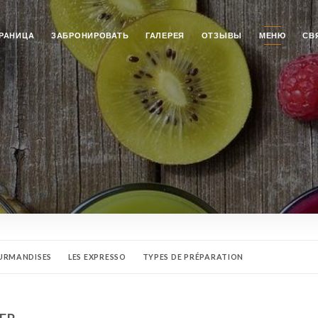
РАНИЦА
ЗАБРОНИРОВАТЬ
ГАЛЕРЕЯ
ОТЗЫВЫ
МЕНЮ
СВ
URMANDISES
LES EXPRESSO
TYPES DE PRÉPARATION
HÉS
THÉ GLACÉ
JUS DE FRUITS
LES SOFTS