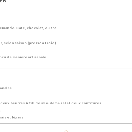
NER
 demande. Café, chocolat, ou thé
ur, selon saison (pressé à froid)
onçu de manière artisanale
sanales
deux beurres AOP doux & demi-sel et deux confitures
s
ais et légers