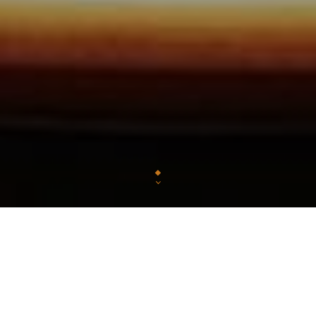
Installé au cœur du 9ème arrondissement de Paris,
Haute-Mouture est l’ultime spot des a