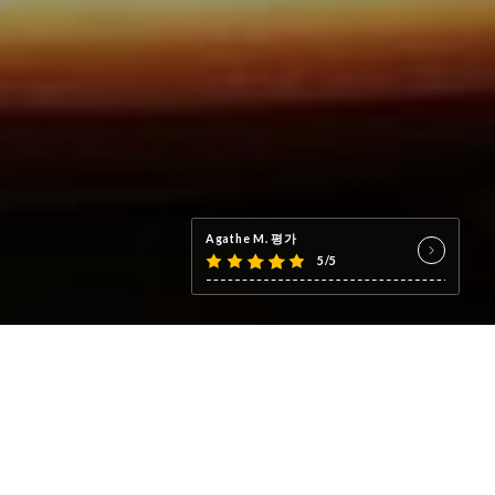
Agathe M. 평가
5/5
 le tout nouveau Café Rollin
mateurs de cafés.