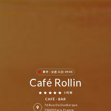
휴무 - 오픈 시간: 09:00
Café Rollin
1 리뷰
CAFÉ - BAR
76 Rue De Dunkerque
75009 Paris France