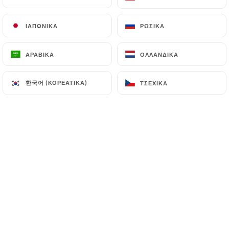
EL
ΜΕΝΟΎ
ΙΑΠΩΝΙΚΆ
ΙΑΠΩΝΙΚΆ
ΡΩΣΙΚΆ
ΡΩΣΙΚΆ
ΑΡΑΒΙΚΆ
ΑΡΑΒΙΚΆ
ΟΛΛΑΝΔΙΚΆ
ΟΛΛΑΝΔΙΚΆ
한국어 (ΚΟΡΕΆΤΙΚΑ)
한국어 (ΚΟΡΕΆΤΙΚΑ)
ΤΣΈΧΙΚΑ
ΤΣΈΧΙΚΑ
/
ΑΡΧΙΚΉ
ΦΩΤΟΓΡΑΦΊΕΣ
Φωτογραφίες